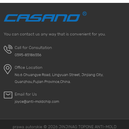
You can contact us any way that is convenient for you.
Call for Consultation
0595-85186556
Office Location
No.6 Chuangye Road, Lingyuan Street, Jinjiang City,
Quanzhou,Fujian Province,China.
Email for Us
joyce@anti-moldchip.com
prawa autorskie © 2026 JINJINAG TOPONE ANTI-MOLD