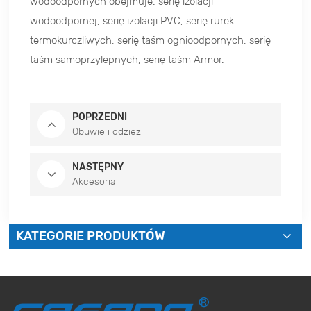
wodoodpornych obejmuje: serię izolacji
wodoodpornej, serię izolacji PVC, serię rurek
termokurczliwych, serię taśm ognioodpornych, serię
taśm samoprzylepnych, serię taśm Armor.
POPRZEDNI
Obuwie i odzież
NASTĘPNY
Akcesoria
KATEGORIE PRODUKTÓW