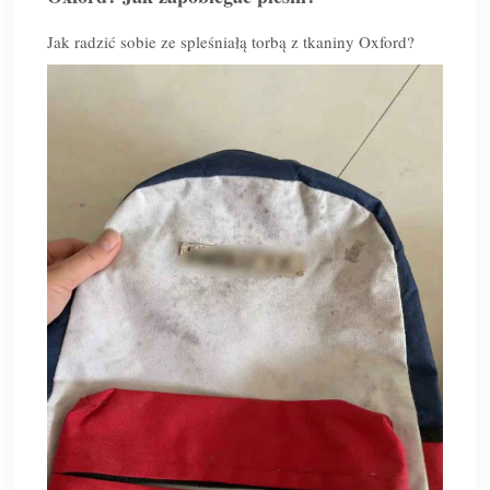
Jak radzić sobie ze spleśniałą torbą z tkaniny Oxford?