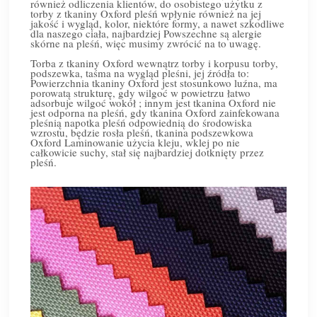
również odliczenia klientów, do osobistego użytku z
torby z tkaniny Oxford pleśń wpłynie również na jej
jakość i wygląd, kolor, niektóre formy, a nawet szkodliwe
dla naszego ciała, najbardziej Powszechne są alergie
skórne na pleśń, więc musimy zwrócić na to uwagę.
Torba z tkaniny Oxford wewnątrz torby i korpusu torby,
podszewka, taśma na wygląd pleśni, jej źródła to:
Powierzchnia tkaniny Oxford jest stosunkowo luźna, ma
porowatą strukturę, gdy wilgoć w powietrzu łatwo
adsorbuje wilgoć wokół ; innym jest tkanina Oxford nie
jest odporna na pleśń, gdy tkanina Oxford zainfekowana
pleśnią napotka pleśń odpowiednią do środowiska
wzrostu, będzie rosła pleśń, tkanina podszewkowa
Oxford Laminowanie użycia kleju, wklej po nie
całkowicie suchy, stał się najbardziej dotknięty przez
pleśń.