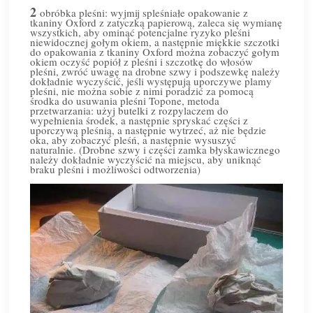
2
obróbka pleśni: wyjmij spleśniałe opakowanie z
tkaniny Oxford z zatyczką papierową, zaleca się wymianę
wszystkich, aby ominąć potencjalne ryzyko pleśni
niewidocznej gołym okiem, a następnie miękkie szczotki
do opakowania z tkaniny Oxford można zobaczyć gołym
okiem oczyść popiół z pleśni i szczotkę do włosów
pleśni, zwróć uwagę na drobne szwy i podszewkę należy
dokładnie wyczyścić, jeśli występują uporczywe plamy
pleśni, nie można sobie z nimi poradzić za pomocą
środka do usuwania pleśni Topone, metoda
przetwarzania: użyj butelki z rozpylaczem do
wypełnienia środek, a następnie spryskać części z
uporczywą pleśnią, a następnie wytrzeć, aż nie będzie
oka, aby zobaczyć pleśń, a następnie wysuszyć
naturalnie. (Drobne szwy i części zamka błyskawicznego
należy dokładnie wyczyścić na miejscu, aby uniknąć
braku pleśni i możliwości odtworzenia)