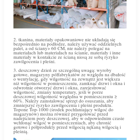
2. tkanina, materiały opakowaniowe nie układają się
bezpośrednio na podłodze, należy używać oddzielnych
palet, a od ściany> 60 CM, nie należy polegać na
materiałach lub materiałach na ścianie, materiały i inne
materiały w kontakcie ze ścianą niosą ze sobą ryzyko
zawilgocenia i pleśni.
3. deszczowy dzień ze szczególną uwagą: wyroby
gotowe, magazyny półfabrykatów ze względu na dbałość
o wentylację, gdy wilgotność na zewnątrz jest większa
niż wilgotność w pomieszczeniu, zamknąć drzwi i okna i
odwrotnie otworzyć drzwi i okna, zarejestrować
wilgotność, zmiany temperatury, jeśli w porze
deszczowej wilgotność względna w pomieszczeniu ≥
60%. Należy zainstalować sprzęt do osuszania, aby
zmniejszyć ryzyko zawilgocenia i pleśni produktu.
Topone Top-1000 (środek pochłaniający wilgoć do
magazynów) można również przygotować przed
nadejściem pory deszczowej, aby w odpowiednim czasie
wchłonąć wilgoć w pomieszczeniach, aby chronić
gotowe i półprodukty przed wilgocią nękaną wilgocią i
pleśnią.