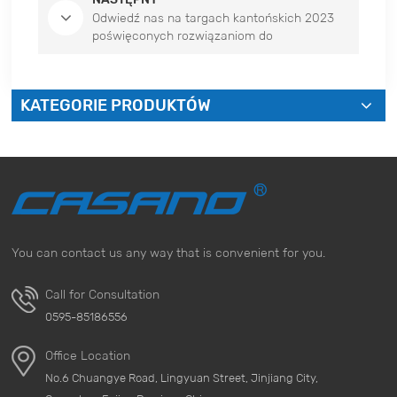
Odwiedź nas na targach kantońskich 2023
poświęconych rozwiązaniom do
zapobiegania pleśni
KATEGORIE PRODUKTÓW
You can contact us any way that is convenient for you.
Call for Consultation
0595-85186556
Office Location
No.6 Chuangye Road, Lingyuan Street, Jinjiang City,