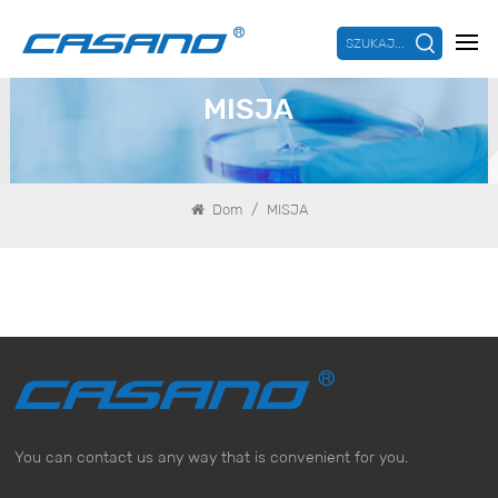
SZUKAJ...
MISJA
/
Dom
MISJA
You can contact us any way that is convenient for you.