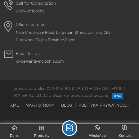
Call for Consultation
0595-85186556
Office Location
No.6 Chuangye Road, Lingyuan Street, Jinjiang City,
Quanzhou,Fujian Province,China.
Email for Us
joyce@anti-moldchip.com
prawa autorskie © 2026 JINJINAG TOPONE ANTI-MOLD
MATERIAL CO., LTD Wszelkie prawa zastrzeżone.
XML
|
MAPA STRONY
|
BLOG
|
POLITYKA PRYWATNOŚCI
Dom
Produkty
WhatsApp
Kontakt