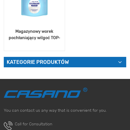
Magazynowy worek
pochłaniający wilgoć TOP-
1000
KATEGORIE PRODUKTÓW
ZOBACZ WIĘCEJ
You can contact us any way that is convenient for you.
Call for Consultation