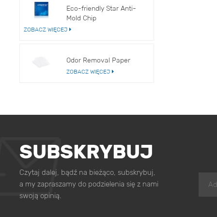
Eco-friendly Star Anti-
Mold Chip
ZOBACZ WIĘCEJ
Odor Removal Paper
ZOBACZ WIĘCEJ
SUBSKRYBUJ
Czytaj dalej, bądź na bieżąco, subskrybuj,
a my zapraszamy do podzielenia się z nami
swoją opinią.