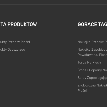
STA PRODUKTÓW
GORĄCE TAG
ukty Przeciw Pleśni
Naklejka Przeciw P
ukty Osuszające
Naklejka Zapobieg
Powstawaniu Pleśn
Torba Na Pleśń
Środek Odporny Na
Spray Zapobiegając
Ekologiczna Naklej
Pleśni!