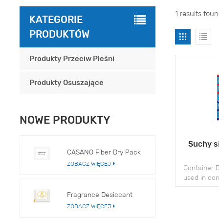
1 results fou
KATEGORIE
PRODUKTÓW
Produkty Przeciw Pleśni
Produkty Osuszające
NOWE PRODUKTY
Suchy s
CASANO Fiber Dry Pack
ZOBACZ WIĘCEJ
Container D
used in con
moisture d
Fragrance Desiccant
s
ZOBACZ WIĘCEJ