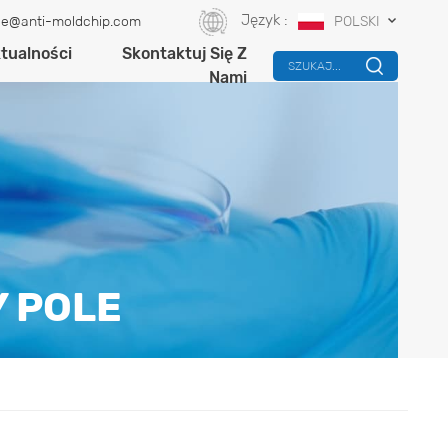
Język :
ce@anti-moldchip.com
POLSKI
tualności
Skontaktuj Się Z
SZUKAJ...
Nami
 POLE