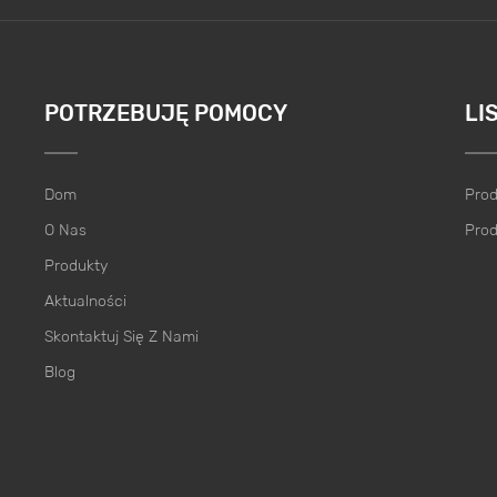
POTRZEBUJĘ POMOCY
LI
Dom
Prod
O Nas
Prod
Produkty
Aktualności
Skontaktuj Się Z Nami
Blog