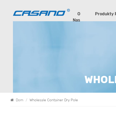
O
Produkty 
Nas
WHOL
Dom
/
Wholesale Container Dry Pole