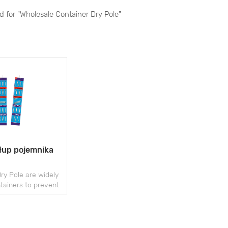
nd for "Wholesale Container Dry Pole"
łup pojemnika
ry Pole are widely
tainers to prevent
uring storage and
hipping.