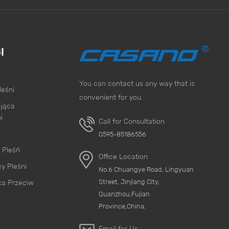
I
You can contact us any way that is
leśni
convenient for you.
ająca
i
Call for Consultation
0595-85186556
 Pleśń
Office Location
y Pleśni
No.6 Chuangye Road, Lingyuan
Street, Jinjiang City,
ka Przeciw
Quanzhou,Fujian
Province,China.
Email for Us