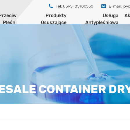
Tel: 0595-85186556
E-mail:
joy
Przeciw
Produkty
Usługa
Ak
Pleśni
Osuszające
Antypleśniowa
ESALE CONTAINER DRY